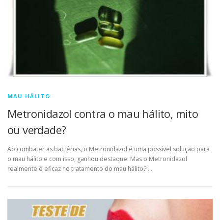
MAU HÁLITO
Metronidazol contra o mau hálito, mito
ou verdade?
Ao combater as bactérias, o Metronidazol é uma possível solução para
o mau hálito e com isso, ganhou destaque. Mas o Metronidazol
realmente é eficaz no tratamento do mau hálito? …