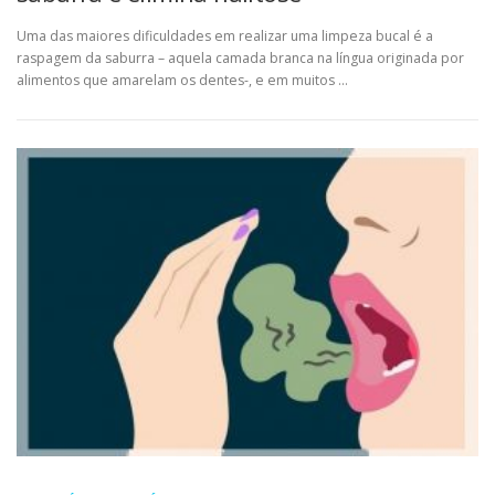
Uma das maiores dificuldades em realizar uma limpeza bucal é a
raspagem da saburra – aquela camada branca na língua originada por
alimentos que amarelam os dentes-, e em muitos …