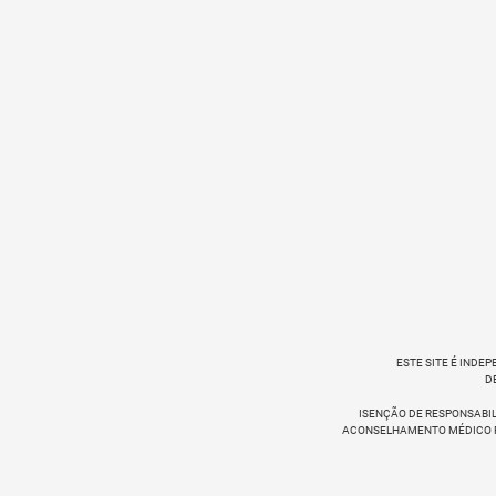
ESTE SITE É INDE
D
ISENÇÃO DE RESPONSABIL
ACONSELHAMENTO MÉDICO PR